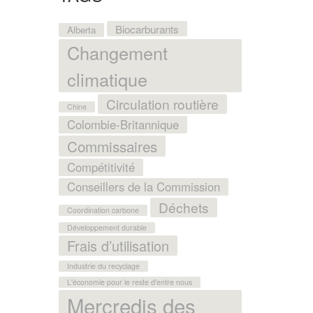
Biocarburants
Alberta
Changement
climatique
Circulation routière
Chine
Colombie-Britannique
Commissaires
Compétitivité
Conseillers de la Commission
Déchets
Coordination carbone
Développement durable
Frais d’utilisation
Industrie du recyclage
L'économie pour le reste d'entre nous
Mercredis des