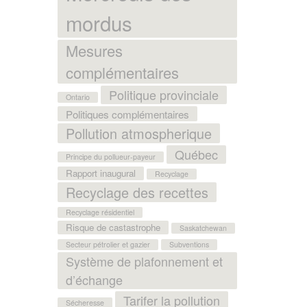
mordus
Mesures
complémentaires
Politique provinciale
Ontario
Politiques complémentaires
Pollution atmospherique
Québec
Principe du pollueur-payeur
Rapport inaugural
Recyclage
Recyclage des recettes
Recyclage résidentiel
Risque de castastrophe
Saskatchewan
Secteur pétrolier et gazier
Subventions
Système de plafonnement et
d’échange
Tarifer la pollution
Sécheresse