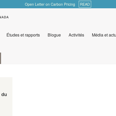
Open Letter on Carbon Pricing
READ
Études et rapports
Blogue
Activités
Média et actu
n du