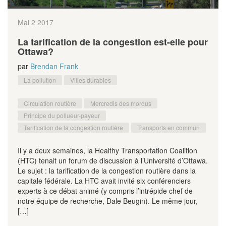
Mai 2
2017
La tarification de la congestion est-elle pour
Ottawa?
par
Brendan Frank
La pollution
Villes durables
Circulation routière
Mercredis des mordus
Principe du pollueur-payeur
Tarification de la congestion routière
Transports en commun
Il y a deux semaines, la Healthy Transportation Coalition
(HTC) tenait un forum de discussion à l’Université d’Ottawa.
Le sujet : la tarification de la congestion routière dans la
capitale fédérale. La HTC avait invité six conférenciers
experts à ce débat animé (y compris l’intrépide chef de
notre équipe de recherche, Dale Beugin). Le même jour,
[…]