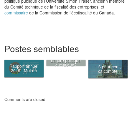
politique publique de l’Université Simon Fraser, ancienn m
embre
du Comité technique de la fiscalité des entreprises
, et
commissaire
de la Commission de l’écofiscalité du Canada.
Postes semblables
La pire politique
climatique?
Rapport annuel
1,6 pour cent,
L’incertitude
2019 : Mot du
ça compte
président
Comments are closed.