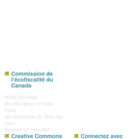
Commission de
l’écofiscalité du
Canada
McGill University
Max Bell School of Public
Policy
680 Sherbrooke St. West, 6th
Floor
Montreal QC H3A 2M7
Creative Commons
Connectez avec