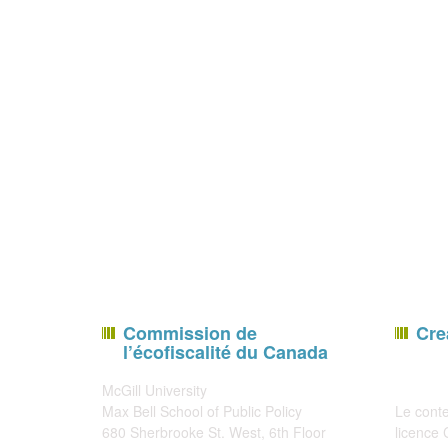
Commission de
Cre
l’écofiscalité du Canada
McGill University
Max Bell School of Public Policy
Le conte
680 Sherbrooke St. West, 6th Floor
licence