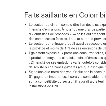
Faits saillants en Colomb
Le secteur du ciment semble être l’un des plus exp
intensité d’émissions. À noter qu’une grande parti
d’« émissions de procédés » — celles qui émanent d
des combustibles fossiles. La taxe carbone provinc
Le secteur du raffinage produit aussi beaucoup d’é
la province et moins de 1 % de ses émissions de G
Également exposé aux pressions concurrentielles, l
il produit en moyenne cinq fois moins d’émissions q
. L’intensité de ses émissions varie toutefois consi
de schiste ou de zones gazières (ce que n’indique p
Signalons que notre analyse n’inclut pas le secteur
S’il gagne en importance, il sera vraisemblablemen
sur la compétitivité du secteur, il faudrait alors ten
installations de GNL.