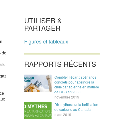
UTILISER &
PARTAGER
Figures et tableaux
on
B de
RAPPORTS RÉCENTS
ais
 gaz
Combler l’écart : scénarios
concrets pour atteindre la
.
cible canadienne en matière
de GES en 2030
nce
novembre 2019
aux
Dix mythes sur la tarification
du carbone au Canada
mars 2019