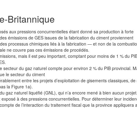
ie-Britannique
osés aux pressions concurrentielles étant donné sa production à forte
e des émissions de GES issues de la fabrication du ciment proviennent
es processus chimiques liés à la fabrication — et non de la combusti
iale ne couvre pas ces émissions de procédés.
missions, mais il est peu important, comptant pour moins de 1 % du PI
ES.
e secteur du gaz naturel compte pour environ 2 % du PIB provincial. M
ue le secteur du ciment
dérablement entre les projets d’exploitation de gisements classiques, de
as la Figure 1a).
 du gaz naturel liquéfié (GNL), qui n’a encore mené à bien aucun projet
t exposé à des pressions concurrentielles. Pour déterminer leur incide
ir compte de l’interaction du traitement fiscal que la province appliquera 