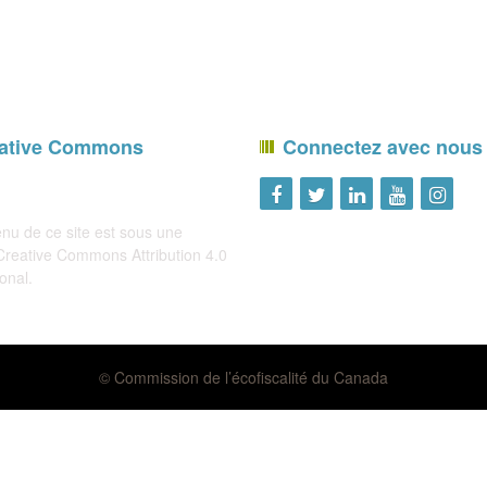
ative Commons
Connectez avec nous
nu de ce site est sous une
 Creative Commons
Attribution 4.0
ional
.
© Commission de l’écofiscalité du Canada