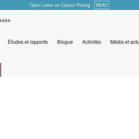
Open Letter on Carbon Pricing
READ
Études et rapports
Blogue
Activités
Média et actu