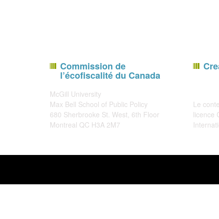
Commission de
Cre
l’écofiscalité du Canada
McGill University
Max Bell School of Public Policy
Le conte
680 Sherbrooke St. West, 6th Floor
licence
Montreal QC H3A 2M7
Internat